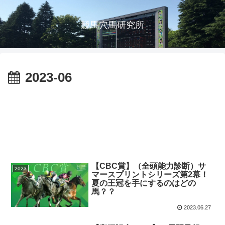
競馬穴馬研究所
2023-06
【CBC賞】（全頭能力診断）サ
2023
マースプリントシリーズ第2幕！
夏の王冠を手にするのはどの
馬？？
2023.06.27