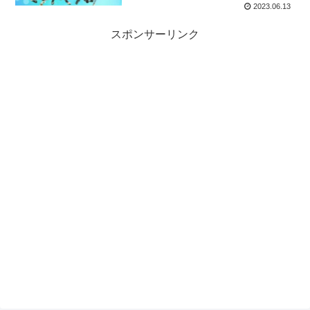
2023.06.13
スポンサーリンク