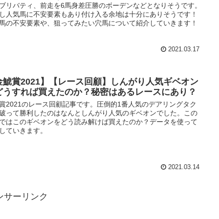
ブリバティ、前走を6馬身差圧勝のボーデンなどとなりそうです。
し人気馬に不安要素もあり付け入る余地は十分にありそうです！
馬の不安要素や、狙ってみたい穴馬について紹介していきます！
2021.03.17
金鯱賞2021】【レース回顧】しんがり人気ギベオン
どうすれば買えたのか？秘密はあるレースにあり？
賞2021のレース回顧記事です。圧倒的1番人気のデアリングタク
破って勝利したのはなんとしんがり人気のギベオンでした。この
ではこのギベオンをどう読み解けば買えたのか？データを使って
していきます。
2021.03.14
ンサーリンク