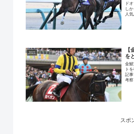
ドオ
しか
人気
【
2021
を
金鯱
トを
記事
考察
スポ