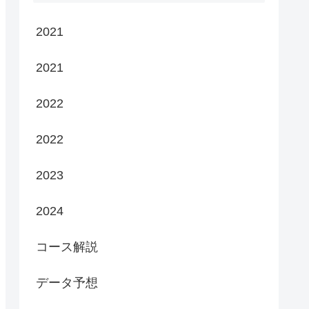
2021
2021
2022
2022
2023
2024
コース解説
データ予想