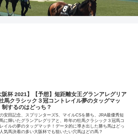
大阪杯 2021】【予想】短距離女王グランアレグリア
s 牡馬クラシック３冠コントレイル夢のタッグマッ
！制するのはどっち？
の安田記念、スプリンターズS、マイルCSを勝ち、JRA最優秀短
馬に輝いたグランアレグリアと、昨年の牡馬クラシック３冠馬コ
レイルの夢のタッグマッチ！データ的に導き出した勝ち馬はどっ
人気馬決着の多い大阪杯でも狙いたい穴馬はどの馬？