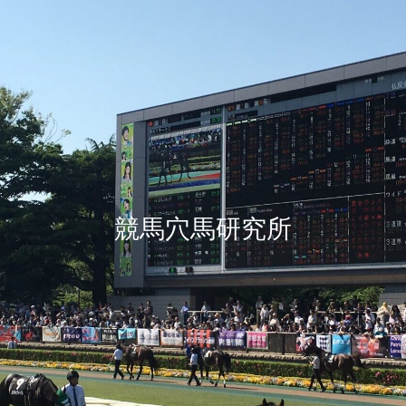
競馬穴馬研究所