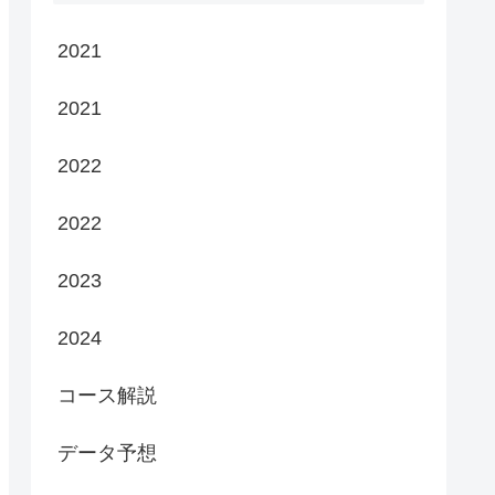
2021
2021
2022
2022
2023
2024
コース解説
データ予想