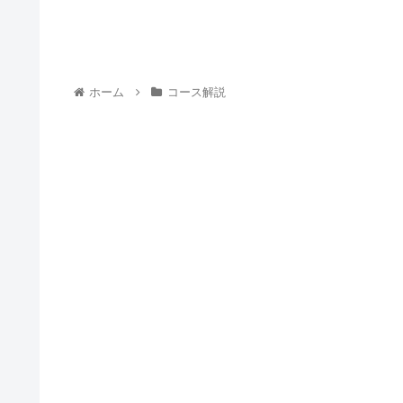
ホーム
コース解説