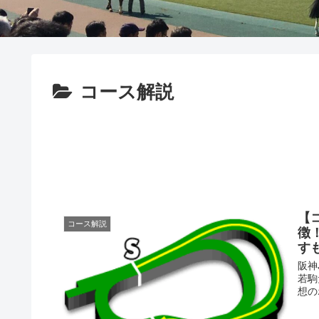
コース解説
【
コース解説
徴
す
阪神
若駒
想の