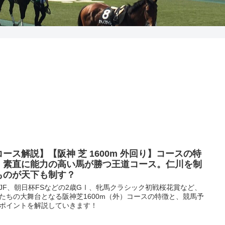
コース解説】【阪神 芝 1600m 外回り】コースの特
！素直に能力の高い馬が勝つ王道コース。仁川を制
ものが天下も制す？
JF、朝日杯FSなどの2歳GⅠ、牝馬クラシック初戦桜花賞など、
たちの大舞台となる阪神芝1600m（外）コースの特徴と、競馬予
ポイントを解説していきます！